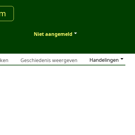
um
Niet aangemeld
Handelingen
jken
Geschiedenis weergeven