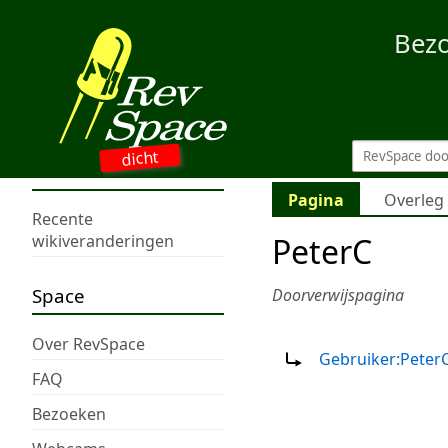
Bez
dicht
Pagina
Overleg
Recente
PeterC
wikiveranderingen
Space
Doorverwijspagina
Doorverwijzing naar:
Over RevSpace
Gebruiker:Peter
FAQ
Bezoeken