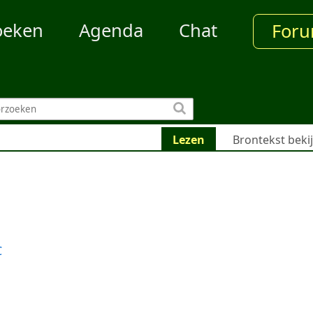
oeken
Agenda
Chat
For
Lezen
Brontekst beki
C