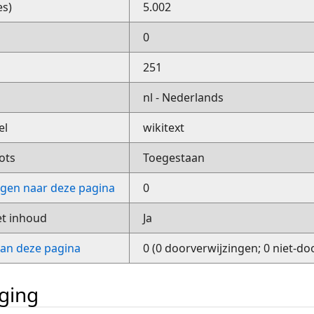
es)
5.002
0
251
nl - Nederlands
el
wikitext
ots
Toegestaan
ngen naar deze pagina
0
et inhoud
Ja
van deze pagina
0 (0 doorverwijzingen; 0 niet-do
iging