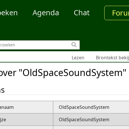
oeken
Agenda
Chat
For
Lezen
Brontekst beki
 over "OldSpaceSoundSystem"
ns
nanaam
OldSpaceSoundSystem
jze
OldSpaceSoundSystem