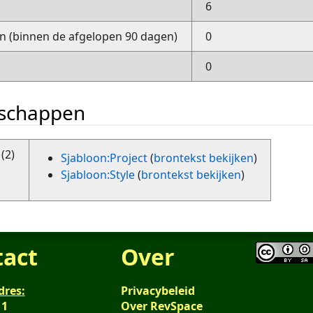
6
 (binnen de afgelopen 90 dagen)
0
0
nschappen
(2)
Sjabloon:Project
(
brontekst bekijken
)
Sjabloon:Style
(
brontekst bekijken
)
tact
Over
dres:
Privacybeleid
 1
Over RevSpace