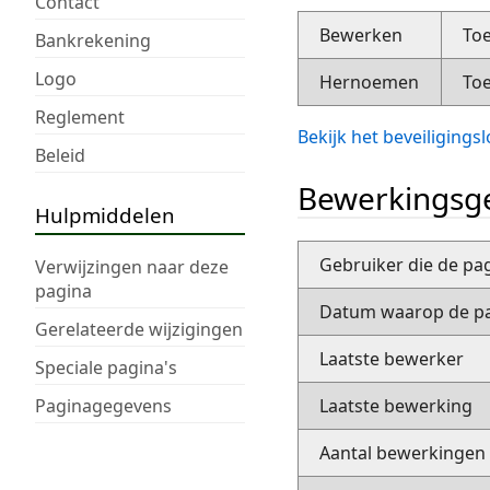
Contact
Bewerken
Toe
Bankrekening
Logo
Hernoemen
Toe
Reglement
Bekijk het beveiliging
Beleid
Bewerkingsge
Hulpmiddelen
Gebruiker die de pa
Verwijzingen naar deze
pagina
Datum waarop de pa
Gerelateerde wijzigingen
Laatste bewerker
Speciale pagina's
Paginagegevens
Laatste bewerking
Aantal bewerkingen