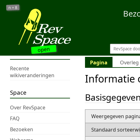
8
n =
Bez
open
Pagina
Overleg
Recente
Informatie
wikiveranderingen
Space
Basisgegeve
Over RevSpace
Weergegeven pagi
FAQ
Bezoeken
Standaard sorteerwi