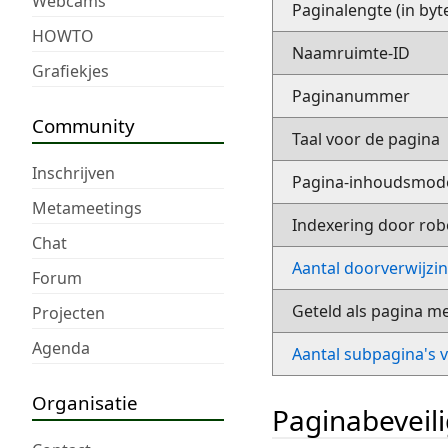
Webcams
Paginalengte (in byt
HOWTO
Naamruimte-ID
Grafiekjes
Paginanummer
Community
Taal voor de pagina
Inschrijven
Pagina-inhoudsmod
Metameetings
Indexering door rob
Chat
Aantal doorverwijzi
Forum
Geteld als pagina m
Projecten
Agenda
Aantal subpagina's 
Organisatie
Paginabeveil