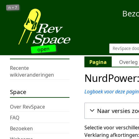
7
n =
Bez
open
Pagina
Overleg
Recente
NurdPower:
wikiveranderingen
Space
Logboek voor deze pagin
Over RevSpace
Naar versies z
FAQ
Selectie voor verschill
Bezoeken
Verklaring afkortingen