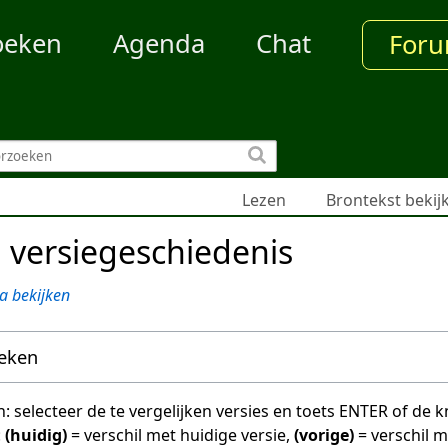
oeken
Agenda
Chat
For
Lezen
Brontekst bekij
 versiegeschiedenis
a bekijken
oeken
en: selecteer de te vergelijken versies en toets ENTER of de
:
(huidig)
= verschil met huidige versie,
(vorige)
= verschil 