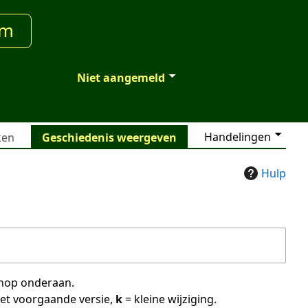
um
Niet aangemeld
Handelingen
ken
Geschiedenis weergeven
Hulp
 knop onderaan.
met voorgaande versie,
k
= kleine wijziging.