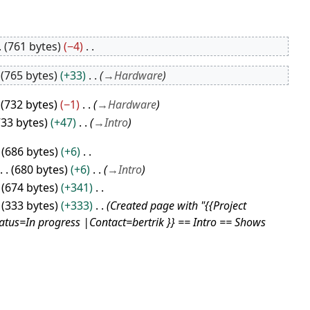
761 bytes
−4
765 bytes
+33
→
Hardware
732 bytes
−1
→
Hardware
733 bytes
+47
→
Intro
686 bytes
+6
680 bytes
+6
→
Intro
674 bytes
+341
333 bytes
+333
Created page with "{{Project
s=In progress |Contact=bertrik }} == Intro == Shows