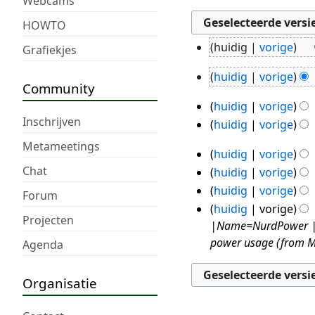
Webcams
HOWTO
huidig
vorige
Grafiekjes
11
G
mei
huidig
vorige
e
3
Community
2020
e
jul
huidig
vorige
1
n
2019
Inschrijven
huidig
vorige
jul
b
Metameetings
2019
e
huidig
vorige
29
w
G
Chat
huidig
vorige
jun
e
e
huidig
vorige
2019
Forum
r
e
G
huidig
vorige
k
Projecten
n
e
|Name=NurdPower |Pi
i
b
e
power usage (from MQ
Agenda
n
e
n
g
w
b
Organisatie
s
e
e
s
r
w