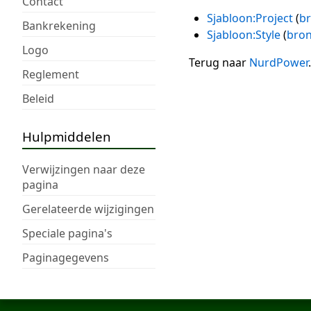
Contact
Sjabloon:Project
(
br
Bankrekening
Sjabloon:Style
(
bron
Logo
Terug naar
NurdPower
.
Reglement
Beleid
Hulpmiddelen
Verwijzingen naar deze
pagina
Gerelateerde wijzigingen
Speciale pagina's
Paginagegevens