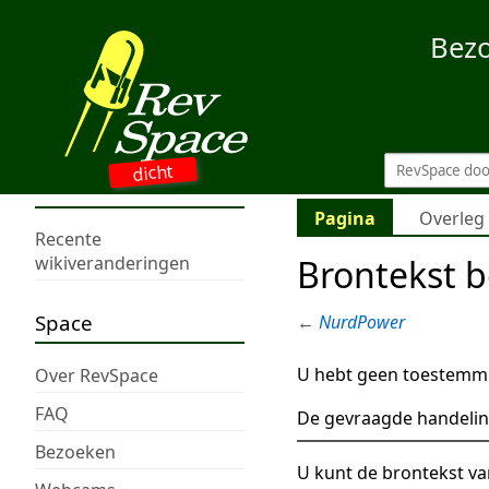
Bez
dicht
Pagina
Overleg
Recente
Brontekst 
wikiveranderingen
Space
←
NurdPower
U hebt geen toestemmi
Over RevSpace
FAQ
De gevraagde handelin
Bezoeken
U kunt de brontekst va