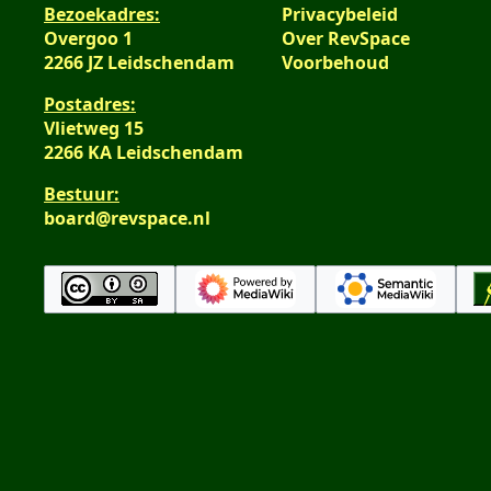
n
Bezoekadres:
Privacybeleid
Overgoo 1
Over RevSpace
g
2266 JZ Leidschendam
Voorbehoud
Postadres:
Vlietweg 15
2266 KA Leidschendam
Bestuur:
board@revspace.nl