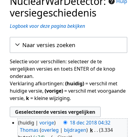
NuclearWarDetector:
Hulp
versiegeschiedenis
Logboek voor deze pagina bekijken
Naar versies zoeken
Selectie voor verschillen: selecteer de te
vergelijken versies en toets ENTER of de knop
onderaan.
Verklaring afkortingen:
(huidig)
= verschil met
huidige versie,
(vorige)
= verschil met voorgaande
versie,
k
= kleine wijziging.
huidig
vorige
18 dec 2018 04:32
18
Thomas
overleg
bijdragen
k
3.334
dec