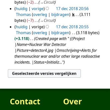
n
e
bytes
−2
→
Circuit
v
w
huidig
vorige
17 dec 2018 20:56
a
e
Thomas
overleg
bijdragen
k
3.111
t
r
bytes
−7
→
Circuit
t
k
huidig
vorige
17 dec 2018 20:55
i
i
Thomas
overleg
bijdragen
3.118 bytes
n
n
+3.118
Created page with " {{Project
g
g
|Name=Nuclear War Detector
s
|Picture=detector4.jpg |Omschrijving=Alerts for
s
thermonuclear war and/or other large radioactive
a
incidents. |Status=Initializ..."
m
e
n
v
a
t
Contact
Over
t
i