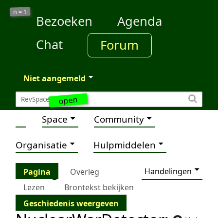
1
n =
Bezoeken
Agenda
Chat
Forum
Niet aangemeld
open
Space
Community
Organisatie
Hulpmiddelen
Handelingen
Pagina
Overleg
Lezen
Brontekst bekijken
Geschiedenis weergeven