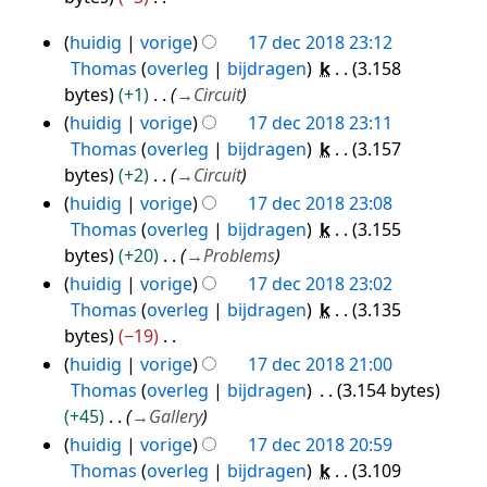
G
huidig
vorige
17 dec 2018 23:12
e
17
Thomas
overleg
bijdragen
k
3.158
e
dec
bytes
+1
→
Circuit
n
2018
huidig
vorige
17 dec 2018 23:11
b
Thomas
overleg
bijdragen
k
3.157
e
bytes
+2
→
Circuit
w
huidig
vorige
17 dec 2018 23:08
e
Thomas
overleg
bijdragen
k
3.155
r
bytes
+20
→
Problems
k
i
huidig
vorige
17 dec 2018 23:02
n
Thomas
overleg
bijdragen
k
3.135
g
bytes
−19
s
G
huidig
vorige
17 dec 2018 21:00
s
e
Thomas
overleg
bijdragen
3.154 bytes
a
e
+45
→
Gallery
m
n
huidig
vorige
17 dec 2018 20:59
e
b
Thomas
overleg
bijdragen
k
3.109