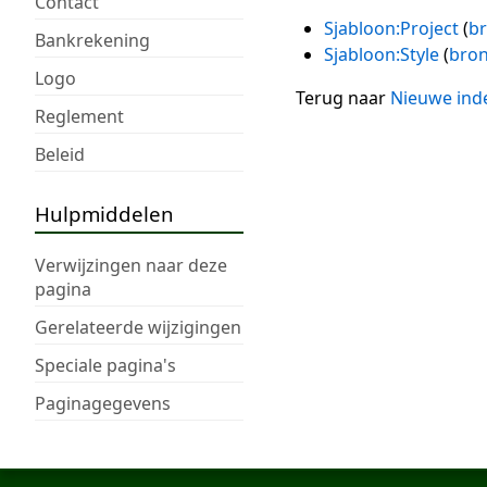
Contact
Sjabloon:Project
(
br
Bankrekening
Sjabloon:Style
(
bron
Logo
Terug naar
Nieuwe ind
Reglement
Beleid
Hulpmiddelen
Verwijzingen naar deze
pagina
Gerelateerde wijzigingen
Speciale pagina's
Paginagegevens