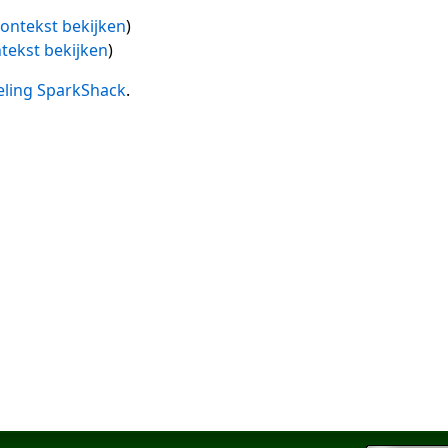
ontekst bekijken
)
tekst bekijken
)
eling SparkShack
.