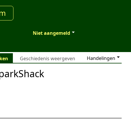
um
Niet aangemeld
Handelingen
jken
Geschiedenis weergeven
SparkShack