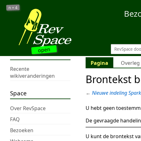
4
n =
Bez
open
Pagina
Overleg
Recente
Brontekst b
wikiveranderingen
Space
←
Nieuwe indeling Spar
U hebt geen toestemmi
Over RevSpace
FAQ
De gevraagde handelin
Bezoeken
U kunt de brontekst va