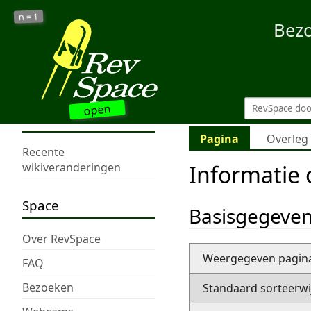
1
n =
Bez
open
Pagina
Overleg
Recente
Informatie
wikiveranderingen
Space
Basisgegeve
Over RevSpace
Weergegeven pagi
FAQ
Bezoeken
Standaard sorteerwi