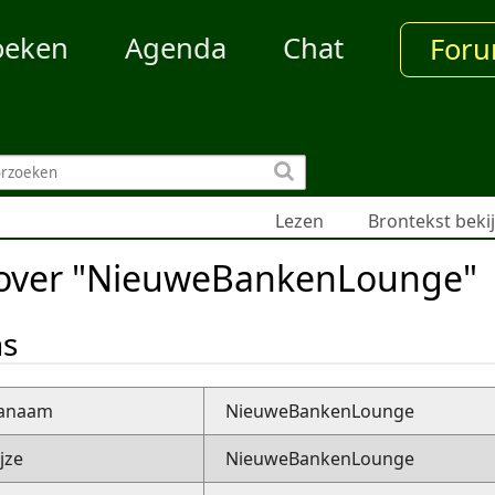
oeken
Agenda
Chat
For
Lezen
Brontekst beki
 over "NieuweBankenLounge"
ns
nanaam
NieuweBankenLounge
jze
NieuweBankenLounge