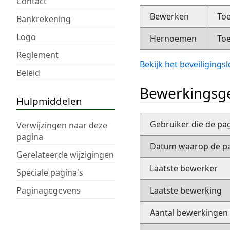
Contact
Bewerken
Toe
Bankrekening
Logo
Hernoemen
Toe
Reglement
Bekijk het beveiliging
Beleid
Bewerkingsge
Hulpmiddelen
Gebruiker die de pa
Verwijzingen naar deze
pagina
Datum waarop de pa
Gerelateerde wijzigingen
Laatste bewerker
Speciale pagina's
Paginagegevens
Laatste bewerking
Aantal bewerkingen