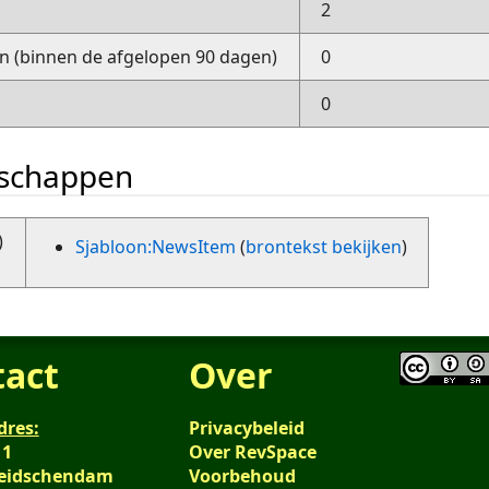
2
 (binnen de afgelopen 90 dagen)
0
0
nschappen
)
Sjabloon:NewsItem
(
brontekst bekijken
)
tact
Over
dres:
Privacybeleid
 1
Over RevSpace
Leidschendam
Voorbehoud