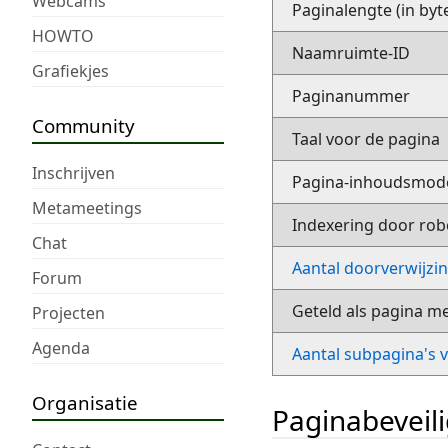
Webcams
Paginalengte (in byt
HOWTO
Naamruimte-ID
Grafiekjes
Paginanummer
Community
Taal voor de pagina
Inschrijven
Pagina-inhoudsmod
Metameetings
Indexering door rob
Chat
Aantal doorverwijzi
Forum
Geteld als pagina m
Projecten
Agenda
Aantal subpagina's 
Organisatie
Paginabeveil