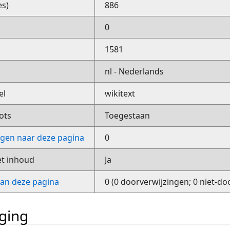
es)
886
0
1581
nl - Nederlands
el
wikitext
ots
Toegestaan
ngen naar deze pagina
0
et inhoud
Ja
van deze pagina
0 (0 doorverwijzingen; 0 niet-do
iging