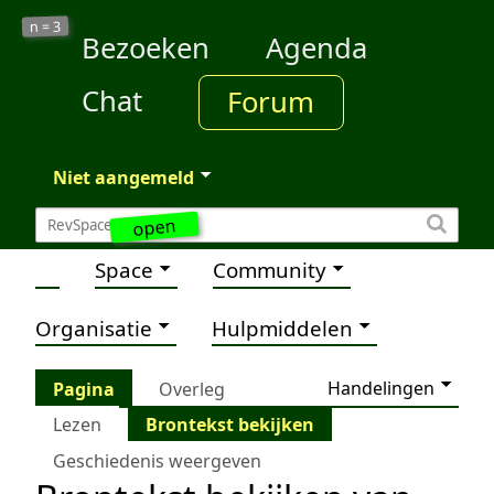
3
n =
Bezoeken
Agenda
Chat
Forum
Niet aangemeld
open
Space
Community
Organisatie
Hulpmiddelen
Handelingen
Pagina
Overleg
Lezen
Brontekst bekijken
Geschiedenis weergeven