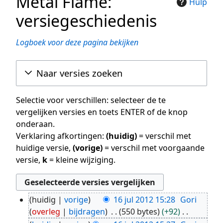
Metal Flame:
Hulp
versiegeschiedenis
Logboek voor deze pagina bekijken
Naar versies zoeken
Selectie voor verschillen: selecteer de te
vergelijken versies en toets ENTER of de knop
onderaan.
Verklaring afkortingen:
(huidig)
= verschil met
huidige versie,
(vorige)
= verschil met voorgaande
versie,
k
= kleine wijziging.
huidig
vorige
16 jul 2012 15:28
Gori
16
overleg
bijdragen
550 bytes
+92
jul