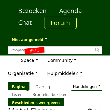
Bezoeken
Agenda
Chat
Forum
Niet aangemeld
dicht
Space
Community
Organisatie
Hulpmiddelen
Handelingen
Pagina
Overleg
Lezen
Brontekst bekijken
Geschiedenis weergeven