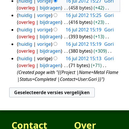
G
huidig
vorige
16 jul 2012 15:27
Gori
2012
e
overleg
bijdragen
458 bytes
+42
e
G
huidig
vorige
16 jul 2012 15:25
Gori
n
e
overleg
bijdragen
416 bytes
+23
b
e
G
huidig
vorige
16 jul 2012 15:19
Gori
e
n
e
overleg
bijdragen
393 bytes
+13
w
b
e
G
huidig
vorige
16 jul 2012 15:19
Gori
e
e
n
e
overleg
bijdragen
380 bytes
+309
r
w
b
e
G
huidig
vorige
16 jul 2012 15:13
Gori
k
e
e
n
e
overleg
bijdragen
71 bytes
+71
i
r
w
b
e
Created page with "{{Project |Name=Metal Flame
n
k
e
e
n
|Status=Completed |Contact=User:Gori }}"
g
i
r
w
b
s
n
k
e
e
s
g
i
r
w
a
s
n
k
e
m
s
g
i
r
e
a
s
n
k
Contact
Over
n
m
s
g
i