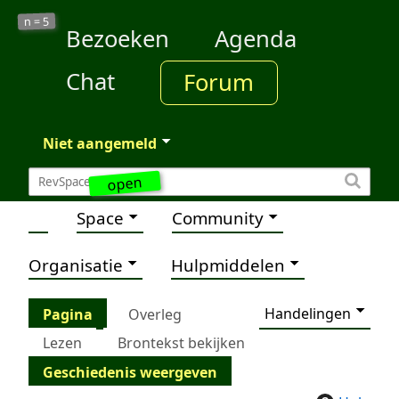
5
n =
Bezoeken
Agenda
Chat
Forum
Niet aangemeld
open
Space
Community
Organisatie
Hulpmiddelen
Handelingen
Pagina
Overleg
Lezen
Brontekst bekijken
Geschiedenis weergeven