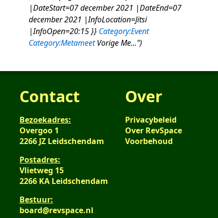
2021
|DateStart=07 december 2021 |DateEnd=07
december 2021 |InfoLocation=Jitsi
|InfoOpen=20:15 }}
Category:Event
Category:Metameet
Vorige Me..."
Contact
Over
Bezoekadres:
Privacybeleid
Overgoo 1
Over RevSpace
2266 JZ Leidschendam
Voorbehoud
Postadres:
Vlietweg 15
2266 KA Leidschendam
Bestuur:
board@revspace.nl