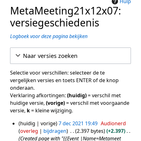
Hulp
MetaMeeting21x12x07:
versiegeschiedenis
Logboek voor deze pagina bekijken
Naar versies zoeken
Selectie voor verschillen: selecteer de te
vergelijken versies en toets ENTER of de knop
onderaan.
Verklaring afkortingen:
(huidig)
= verschil met
huidige versie,
(vorige)
= verschil met voorgaande
versie,
k
= kleine wijziging.
huidig
vorige
7 dec 2021 19:49
Audionerd
7
overleg
bijdragen
2.397 bytes
+2.397
dec
Created page with "{{Event |Name=Metameet