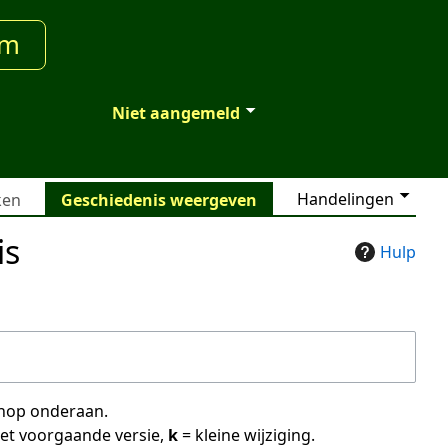
um
Niet aangemeld
Handelingen
ken
Geschiedenis weergeven
is
Hulp
 knop onderaan.
met voorgaande versie,
k
= kleine wijziging.