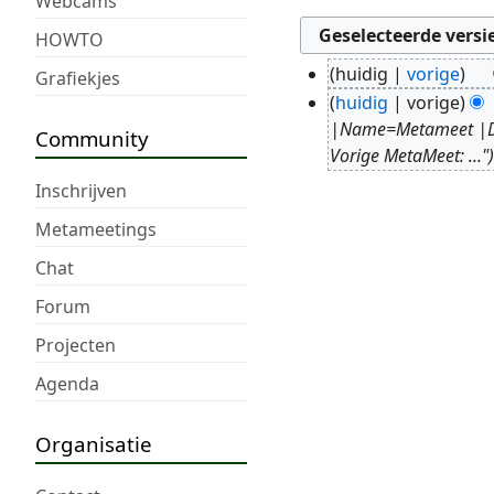
Webcams
HOWTO
huidig
vorige
Grafiekjes
25
G
huidig
vorige
mei
e
|Name=Metameet |Da
Community
2021
e
Vorige MetaMeet: ..."
n
Inschrijven
b
Metameetings
e
w
Chat
e
Forum
r
k
Projecten
i
Agenda
n
g
Organisatie
s
s