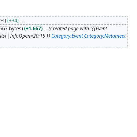
es
+34
.667 bytes
+1.667
Created page with "{{Event
tsi |InfoOpen=20:15 }}
Category:Event
Category:Metameet