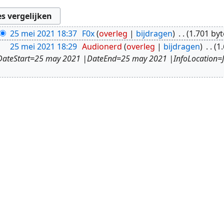
25 mei 2021 18:37
F0x
overleg
bijdragen
1.701 byt
25 mei 2021 18:29
Audionerd
overleg
bijdragen
1
teStart=25 may 2021 |DateEnd=25 may 2021 |InfoLocation=Ji