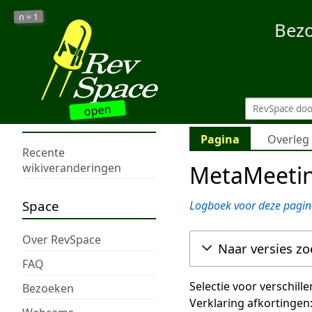
1
n =
Bez
open
Pagina
Overleg
Recente
MetaMeetin
wikiveranderingen
Space
Logboek voor deze pagin
Over RevSpace
Naar versies z
FAQ
Selectie voor verschill
Bezoeken
Verklaring afkortingen