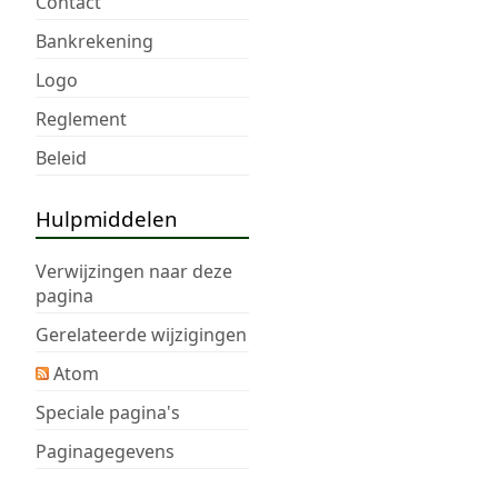
Contact
a
m
Bankrekening
e
Logo
n
v
Reglement
a
Beleid
t
t
i
Hulpmiddelen
n
g
Verwijzingen naar deze
pagina
Gerelateerde wijzigingen
Atom
Speciale pagina's
Paginagegevens