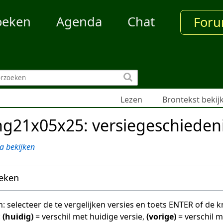
oeken
Agenda
Chat
For
Lezen
Brontekst bekij
g21x05x25: versiegeschieden
a bekijken
oeken
en: selecteer de te vergelijken versies en toets ENTER of de
:
(huidig)
= verschil met huidige versie,
(vorige)
= verschil 