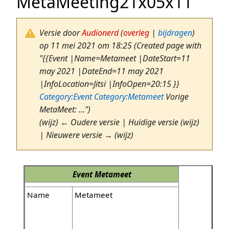
MetaMeeting21x05x11
Versie door
Audionerd
(
overleg
|
bijdragen
)
op 11 mei 2021 om 18:25
(Created page with
"{{Event |Name=Metameet |DateStart=11
may 2021 |DateEnd=11 may 2021
|InfoLocation=Jitsi |InfoOpen=20:15 }}
Category:Event
Category:Metameet
Vorige
MetaMeet: ...")
(wijz) ← Oudere versie | Huidige versie (wijz)
| Nieuwere versie → (wijz)
Event
Metameet
Name
Metameet