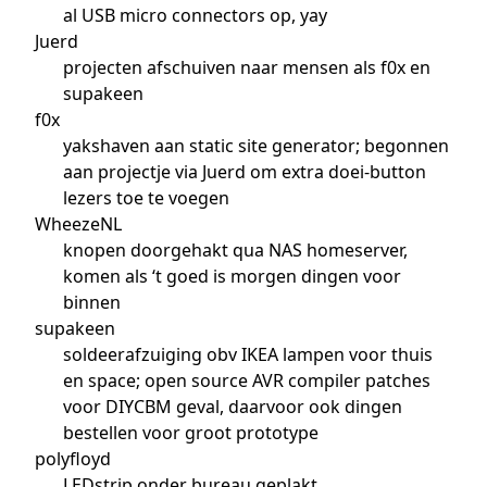
al USB micro connectors op, yay
Juerd
projecten afschuiven naar mensen als f0x en
supakeen
f0x
yakshaven aan static site generator; begonnen
aan projectje via Juerd om extra doei-button
lezers toe te voegen
WheezeNL
knopen doorgehakt qua NAS homeserver,
komen als ‘t goed is morgen dingen voor
binnen
supakeen
soldeerafzuiging obv IKEA lampen voor thuis
en space; open source AVR compiler patches
voor DIYCBM geval, daarvoor ook dingen
bestellen voor groot prototype
polyfloyd
LEDstrip onder bureau geplakt