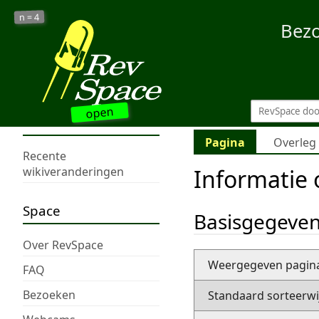
4
n =
Bez
open
Pagina
Overleg
Recente
Informatie
wikiveranderingen
Space
Basisgegeve
Over RevSpace
Weergegeven pagi
FAQ
Bezoeken
Standaard sorteerwi