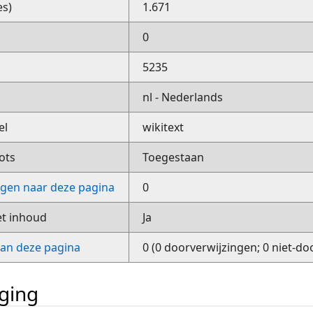
es)
1.671
0
5235
nl - Nederlands
el
wikitext
ots
Toegestaan
ngen naar deze pagina
0
et inhoud
Ja
van deze pagina
0 (0 doorverwijzingen; 0 niet-do
iging