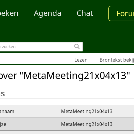
oeken
Agenda
Chat
For
Lezen
Brontekst beki
 over "MetaMeeting21x04x13"
ns
nanaam
MetaMeeting21x04x13
jze
MetaMeeting21x04x13