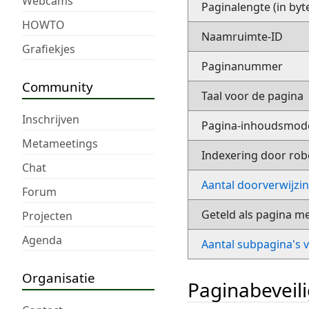
Webcams
Paginalengte (in byt
HOWTO
Naamruimte-ID
Grafiekjes
Paginanummer
Community
Taal voor de pagina
Inschrijven
Pagina-inhoudsmod
Metameetings
Indexering door rob
Chat
Aantal doorverwijzi
Forum
Geteld als pagina m
Projecten
Agenda
Aantal subpagina's 
Organisatie
Paginabeveil