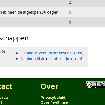
2
 (binnen de afgelopen 90 dagen)
0
0
nschappen
(2)
Sjabloon:Event
(
brontekst bekijken
)
Sjabloon:Style
(
brontekst bekijken
)
tact
Over
dres:
Privacybeleid
 1
Over RevSpace