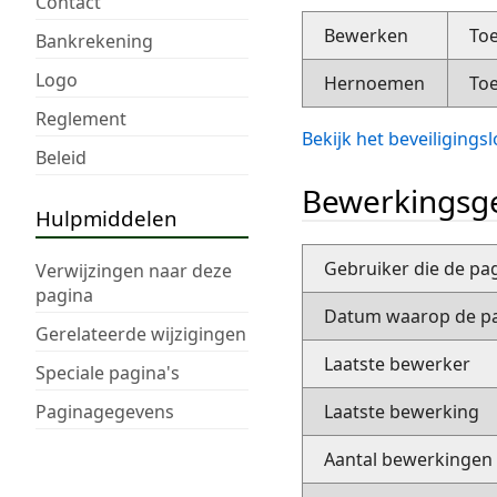
Contact
Bewerken
Toe
Bankrekening
Logo
Hernoemen
Toe
Reglement
Bekijk het beveiliging
Beleid
Bewerkingsge
Hulpmiddelen
Gebruiker die de pa
Verwijzingen naar deze
pagina
Datum waarop de pa
Gerelateerde wijzigingen
Laatste bewerker
Speciale pagina's
Paginagegevens
Laatste bewerking
Aantal bewerkingen