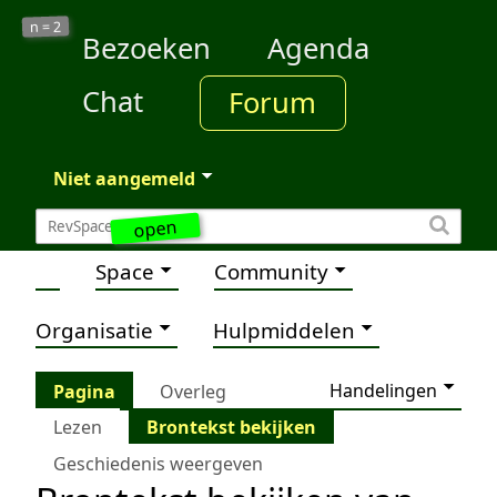
2
n =
Bezoeken
Agenda
Chat
Forum
Niet aangemeld
open
Space
Community
Organisatie
Hulpmiddelen
Handelingen
Pagina
Overleg
Lezen
Brontekst bekijken
Geschiedenis weergeven