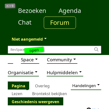
9
n =
Bezoeken
Agenda
Chat
Forum
Niet aangemeld
open
Space
Community
Organisatie
Hulpmiddelen
Handelingen
Pagina
Overleg
Lezen
Brontekst bekijken
Geschiedenis weergeven