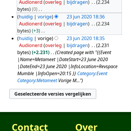
Audionerd
overleg
bijdragen
2.234
jun
bytes
0
2020
G
huidig
vorige
23 jun 2020 18:36
e
Audionerd
overleg
bijdragen
2.234
e
bytes
+3
n
G
huidig
vorige
23 jun 2020 18:35
b
e
Audionerd
overleg
bijdragen
2.231
e
e
bytes
+2.231
Created page with "{{Event
w
n
|Name=Metameet |DateStart=23 June 2020
e
b
|DateEnd=23 June 2020 |InfoLocation=Revspace
r
e
Mumble |InfoOpen=20:15 }}
Category:Event
k
w
Category:Metameet
Vorige M..."
i
e
n
r
g
k
s
i
s
n
a
g
Contact
Over
m
s