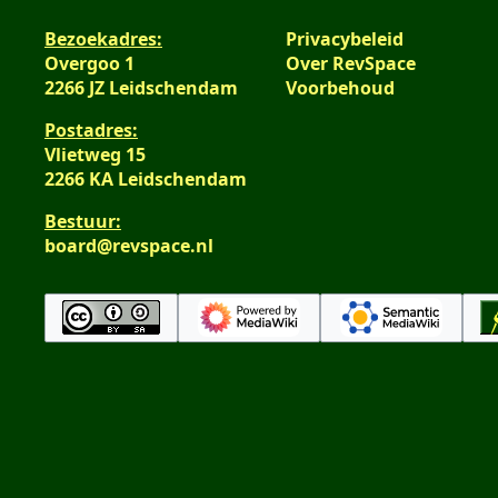
e
s
Bezoekadres:
Privacybeleid
n
a
Overgoo 1
Over RevSpace
v
m
2266 JZ Leidschendam
Voorbehoud
a
e
t
n
Postadres:
t
v
Vlietweg 15
i
a
2266 KA Leidschendam
n
t
Bestuur:
g
t
board@revspace.nl
i
n
g