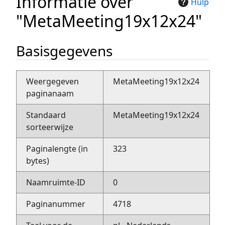
Informatie over
Hulp
"MetaMeeting19x12x24"
Basisgegevens
Weergegeven
MetaMeeting19x12x24
paginanaam
Standaard
MetaMeeting19x12x24
sorteerwijze
Paginalengte (in
323
bytes)
Naamruimte-ID
0
Paginanummer
4718