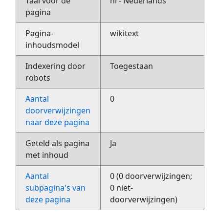
Taal voor de
nl - Nederlands
pagina
Pagina-
wikitext
inhoudsmodel
Indexering door
Toegestaan
robots
Aantal
0
doorverwijzingen
naar deze pagina
Geteld als pagina
Ja
met inhoud
Aantal
0 (0 doorverwijzingen;
subpagina's van
0 niet-
deze pagina
doorverwijzingen)