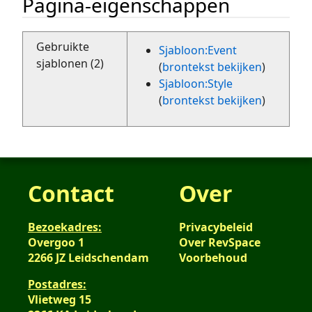
Pagina-eigenschappen
Gebruikte
Sjabloon:Event
sjablonen (2)
(
brontekst bekijken
)
Sjabloon:Style
(
brontekst bekijken
)
Contact
Over
Bezoekadres:
Privacybeleid
Overgoo 1
Over RevSpace
2266 JZ Leidschendam
Voorbehoud
Postadres:
Vlietweg 15