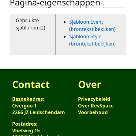
Pagina-eigenschappen
Gebruikte
Sjabloon:Event
sjablonen (2)
(
brontekst bekijken
)
Sjabloon:Style
(
brontekst bekijken
)
Contact
Over
Bezoekadres:
Privacybeleid
Overgoo 1
Over RevSpace
2266 JZ Leidschendam
Voorbehoud
Postadres:
Vlietweg 15