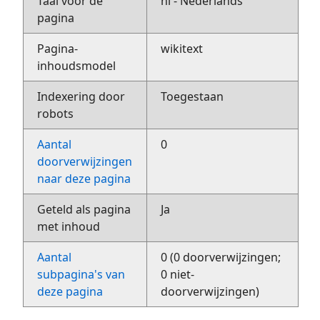
Taal voor de
nl - Nederlands
pagina
Pagina-
wikitext
inhoudsmodel
Indexering door
Toegestaan
robots
Aantal
0
doorverwijzingen
naar deze pagina
Geteld als pagina
Ja
met inhoud
Aantal
0 (0 doorverwijzingen;
subpagina's van
0 niet-
deze pagina
doorverwijzingen)