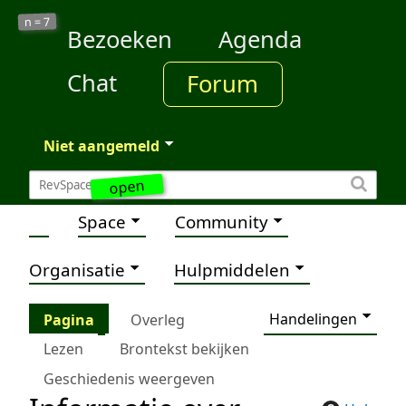
7
n =
Bezoeken
Agenda
Chat
Forum
Niet aangemeld
open
Space
Community
Organisatie
Hulpmiddelen
Handelingen
Pagina
Overleg
Lezen
Brontekst bekijken
Geschiedenis weergeven