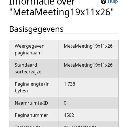
Informatie over
Hulp
"MetaMeeting19x11x26"
Basisgegevens
Weergegeven
MetaMeeting19x11x26
paginanaam
Standaard
MetaMeeting19x11x26
sorteerwijze
Paginalengte (in
1.738
bytes)
Naamruimte-ID
0
Paginanummer
4502