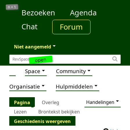
1
n =
Bezoeken
Agenda
Chat
Forum
Niet aangemeld
open
Space
Community
Organisatie
Hulpmiddelen
Handelingen
Pagina
Overleg
Lezen
Brontekst bekijken
Geschiedenis weergeven