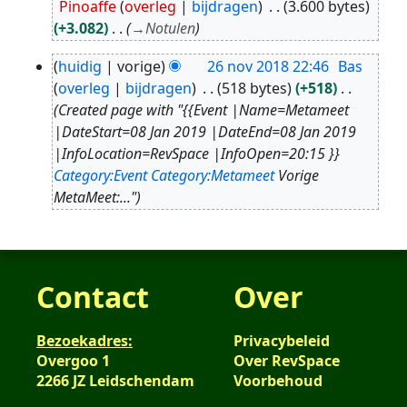
Pinoaffe
overleg
bijdragen
3.600 bytes
jan
+3.082
→
Notulen
2019
huidig
vorige
26 nov 2018 22:46
Bas
26
overleg
bijdragen
518 bytes
+518
nov
Created page with "{{Event |Name=Metameet
2018
|DateStart=08 Jan 2019 |DateEnd=08 Jan 2019
|InfoLocation=RevSpace |InfoOpen=20:15 }}
Category:Event
Category:Metameet
Vorige
MetaMeet:..."
Contact
Over
Bezoekadres:
Privacybeleid
Overgoo 1
Over RevSpace
2266 JZ Leidschendam
Voorbehoud