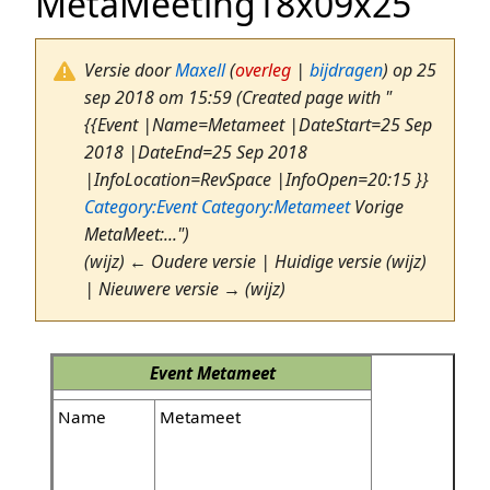
MetaMeeting18x09x25
Versie door
Maxell
(
overleg
|
bijdragen
)
op 25
sep 2018 om 15:59
(Created page with "
{{Event |Name=Metameet |DateStart=25 Sep
2018 |DateEnd=25 Sep 2018
|InfoLocation=RevSpace |InfoOpen=20:15 }}
Category:Event
Category:Metameet
Vorige
MetaMeet:...")
(wijz) ← Oudere versie | Huidige versie (wijz)
| Nieuwere versie → (wijz)
Event
Metameet
Name
Metameet