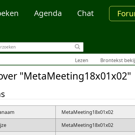
oeken
Agenda
Chat
For
Lezen
Brontekst beki
 over "MetaMeeting18x01x02"
ns
nanaam
MetaMeeting18x01x02
jze
MetaMeeting18x01x02