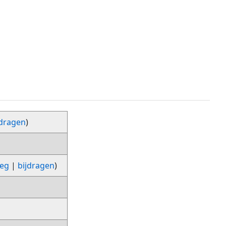
jdragen
)
leg
|
bijdragen
)