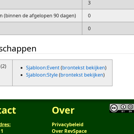
3
 (binnen de afgelopen 90 dagen)
0
0
nschappen
(2)
Sjabloon:Event
(
brontekst bekijken
)
Sjabloon:Style
(
brontekst bekijken
)
tact
Over
dres:
Privacybeleid
 1
Over RevSpace