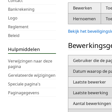
Contact
Bewerken
Toe
Bankrekening
Logo
Hernoemen
Toe
Reglement
Bekijk het beveiliging
Beleid
Bewerkingsge
Hulpmiddelen
Gebruiker die de pa
Verwijzingen naar deze
pagina
Datum waarop de pa
Gerelateerde wijzigingen
Laatste bewerker
Speciale pagina's
Paginagegevens
Laatste bewerking
Aantal bewerkingen