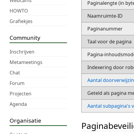
Webcams
Paginalengte (in byt
HOWTO
Naamruimte-ID
Grafiekjes
Paginanummer
Community
Taal voor de pagina
Inschrijven
Pagina-inhoudsmod
Metameetings
Indexering door rob
Chat
Aantal doorverwijzi
Forum
Geteld als pagina m
Projecten
Agenda
Aantal subpagina's 
Organisatie
Paginabeveil