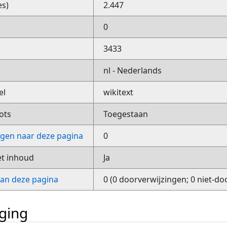
es)
2.447
0
3433
nl - Nederlands
el
wikitext
ots
Toegestaan
ngen naar deze pagina
0
et inhoud
Ja
van deze pagina
0 (0 doorverwijzingen; 0 niet-do
iging