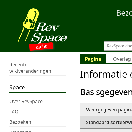
Bez
dicht
Pagina
Overleg
Recente
Informatie
wikiveranderingen
Space
Basisgegeve
Over RevSpace
Weergegeven pagi
FAQ
Bezoeken
Standaard sorteerwi