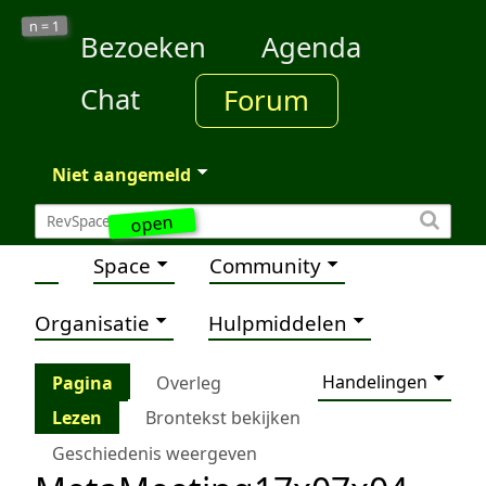
1
n =
Bezoeken
Agenda
Chat
Forum
Niet aangemeld
open
Space
Community
Organisatie
Hulpmiddelen
Handelingen
Pagina
Overleg
Lezen
Brontekst bekijken
Geschiedenis weergeven