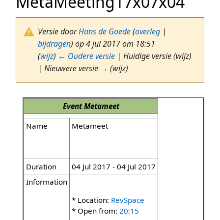
MetaMeeting17x07x04
Versie door
Hans de Goede
(
overleg
|
bijdragen
)
op 4 jul 2017 om 18:51
(
wijz
)
← Oudere versie
| Huidige versie (wijz)
| Nieuwere versie → (wijz)
Event
Metameet
Name
Metameet
Duration
04 Jul 2017 - 04 Jul 2017
Information
* Location:
RevSpace
* Open from:
20:15