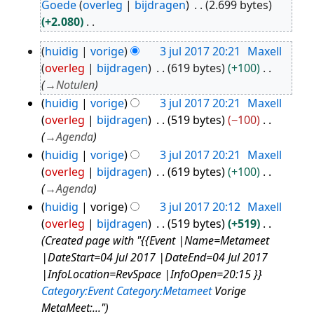
Goede
overleg
bijdragen
2.699 bytes
jul
+2.080
2017
G
huidig
vorige
3 jul 2017 20:21
Maxell
e
3
overleg
bijdragen
619 bytes
+100
e
jul
→
Notulen
n
2017
huidig
vorige
3 jul 2017 20:21
Maxell
b
overleg
bijdragen
519 bytes
−100
e
→
Agenda
w
huidig
vorige
3 jul 2017 20:21
Maxell
e
overleg
bijdragen
619 bytes
+100
r
→
Agenda
k
i
huidig
vorige
3 jul 2017 20:12
Maxell
n
overleg
bijdragen
519 bytes
+519
g
Created page with "{{Event |Name=Metameet
s
|DateStart=04 Jul 2017 |DateEnd=04 Jul 2017
s
|InfoLocation=RevSpace |InfoOpen=20:15 }}
a
Category:Event
Category:Metameet
Vorige
m
MetaMeet:..."