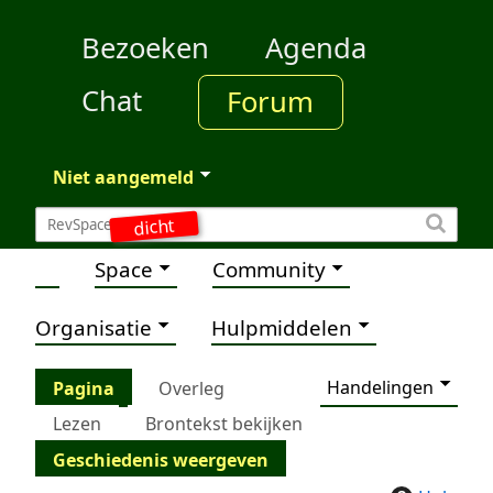
Bezoeken
Agenda
Chat
Forum
Niet aangemeld
dicht
Space
Community
Organisatie
Hulpmiddelen
Handelingen
Pagina
Overleg
Lezen
Brontekst bekijken
Geschiedenis weergeven