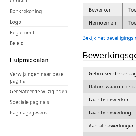
Contact
Bewerken
Toe
Bankrekening
Logo
Hernoemen
Toe
Reglement
Bekijk het beveiliging
Beleid
Bewerkingsge
Hulpmiddelen
Gebruiker die de pa
Verwijzingen naar deze
pagina
Datum waarop de pa
Gerelateerde wijzigingen
Laatste bewerker
Speciale pagina's
Paginagegevens
Laatste bewerking
Aantal bewerkingen