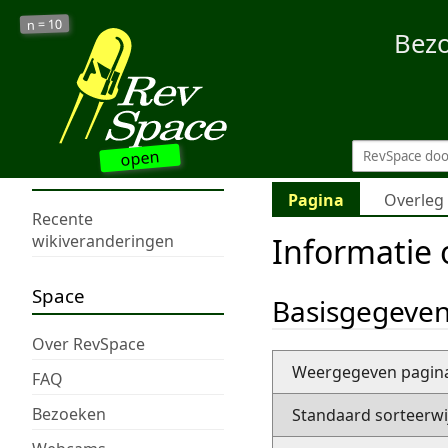
10
n =
Bez
open
Pagina
Overleg
Recente
Informatie
wikiveranderingen
Space
Basisgegeve
Over RevSpace
Weergegeven pagi
FAQ
Bezoeken
Standaard sorteerwi