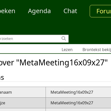
oeken
Agenda
Chat
For
Lezen
Brontekst beki
 over "MetaMeeting16x09x27"
ns
nanaam
MetaMeeting16x09x27
jze
MetaMeeting16x09x27