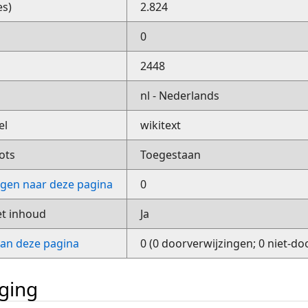
es)
2.824
0
2448
nl - Nederlands
el
wikitext
ots
Toegestaan
ngen naar deze pagina
0
et inhoud
Ja
van deze pagina
0 (0 doorverwijzingen; 0 niet-do
iging