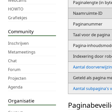
Webcams
Paginalengte (in byt
HOWTO
Naamruimte-ID
Grafiekjes
Paginanummer
Community
Taal voor de pagina
Inschrijven
Pagina-inhoudsmod
Metameetings
Indexering door rob
Chat
Aantal doorverwijzi
Forum
Geteld als pagina m
Projecten
Agenda
Aantal subpagina's 
Organisatie
Paginabeveil