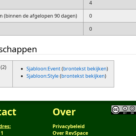
4
 (binnen de afgelopen 90 dagen)
0
0
nschappen
(2)
Sjabloon:Event
(
brontekst bekijken
)
Sjabloon:Style
(
brontekst bekijken
)
tact
Over
dres:
Privacybeleid
 1
Over RevSpace