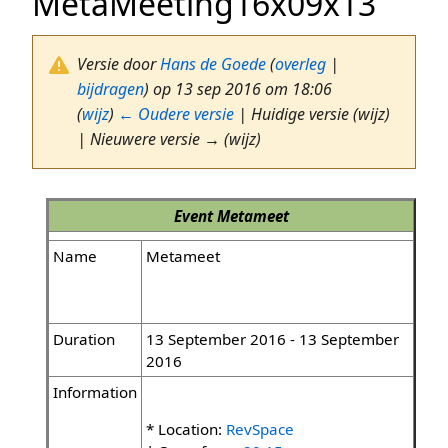
MetaMeeting16x09x13
Versie door
Hans de Goede
(
overleg
|
bijdragen
)
op 13 sep 2016 om 18:06
(
wijz
)
← Oudere versie
| Huidige versie (wijz)
| Nieuwere versie → (wijz)
Event
Metameet
Name
Metameet
Duration
13 September 2016 - 13 September
2016
Information
* Location:
RevSpace