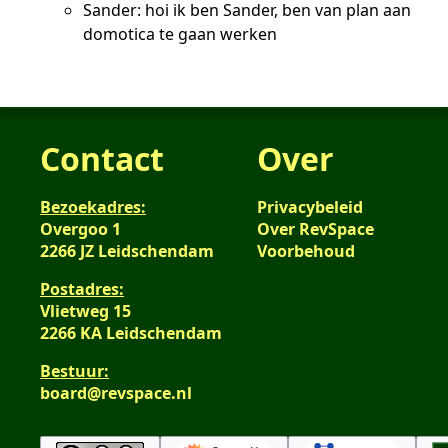
Sander: hoi ik ben Sander, ben van plan aan
domotica te gaan werken
Contact
Over
Bezoekadres:
Privacybeleid
Overgoo 1
Over RevSpace
2266 JZ Leidschendam
Voorbehoud
Postadres:
Vlietweg 15
2266 KA Leidschendam
Bestuur:
board@revspace.nl