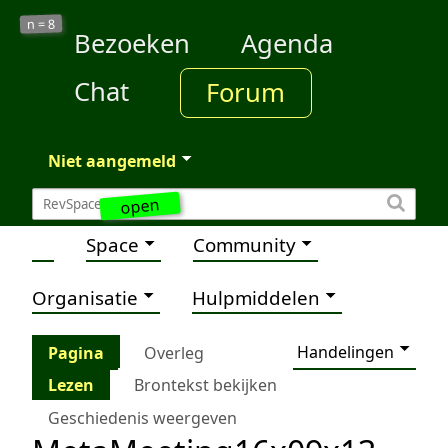
8
n =
Bezoeken
Agenda
Chat
Forum
Niet aangemeld
open
Space
Community
Organisatie
Hulpmiddelen
Handelingen
Pagina
Overleg
Lezen
Brontekst bekijken
Geschiedenis weergeven