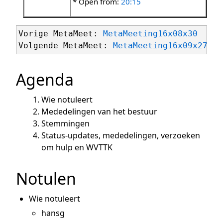
* Open from:
20:15
Vorige MetaMeet: 
MetaMeeting16x08x30
Volgende MetaMeet: 
MetaMeeting16x09x27
Agenda
Wie notuleert
Mededelingen van het bestuur
Stemmingen
Status-updates, mededelingen, verzoeken
om hulp en WVTTK
Notulen
Wie notuleert
hansg