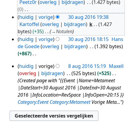
Peetz0r
overleg
bijdragen
1.427 bytes
aug
0
2016
G
huidig
vorige
30 aug 2016 19:38
e
Kartoffel
overleg
bijdragen
k
1.427
e
bytes
+35
→
Notulen
n
huidig
vorige
30 aug 2016 18:15
Hans
b
de Goede
overleg
bijdragen
1.392 bytes
e
+867
w
G
huidig
vorige
8 aug 2016 15:19
Maxell
e
e
8
overleg
bijdragen
525 bytes
+525
r
e
aug
Created page with "{{Event |Name=Metameet
k
n
2016
|DateStart=30 August 2016 |DateEnd=30 August
i
b
2016 |InfoLocation=RevSpace |InfoOpen=20:15 }}
n
e
Category:Event
Category:Metameet
Vorige Meta..."
g
w
s
e
s
r
a
k
m
i