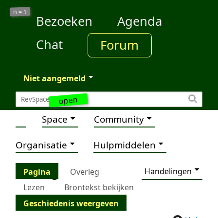
1
n =
Bezoeken
Agenda
Chat
Forum
Niet aangemeld
open
Space
Community
Organisatie
Hulpmiddelen
Handelingen
Pagina
Overleg
Lezen
Brontekst bekijken
Geschiedenis weergeven