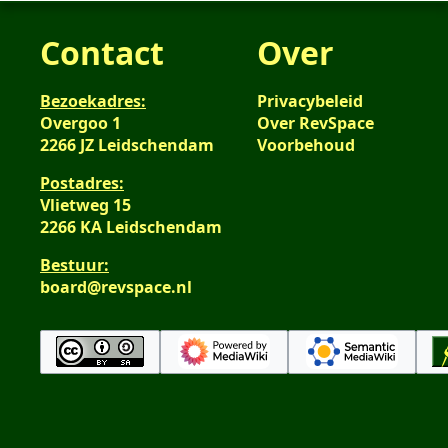
e
n
n
Contact
Over
g
v
s
a
s
Bezoekadres:
Privacybeleid
t
a
Overgoo 1
Over RevSpace
t
m
2266 JZ Leidschendam
Voorbehoud
i
e
n
Postadres:
n
Vlietweg 15
g
v
2266 KA Leidschendam
a
t
Bestuur:
t
board@revspace.nl
i
n
g