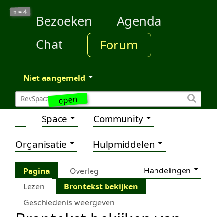
4
n =
Bezoeken
Agenda
Chat
Forum
Niet aangemeld
open
Space
Community
Organisatie
Hulpmiddelen
Handelingen
Pagina
Overleg
Lezen
Brontekst bekijken
Geschiedenis weergeven