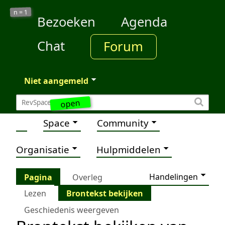
1
n =
Bezoeken
Agenda
Chat
Forum
Niet aangemeld
open
Space
Community
Organisatie
Hulpmiddelen
Handelingen
Pagina
Overleg
Lezen
Brontekst bekijken
Geschiedenis weergeven