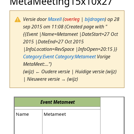
MetaMeeting15x10x27
Versie door
Maxell
(
overleg
|
bijdragen
)
op 28
sep 2015 om 11:08
(Created page with "
{{Event |Name=Metameet |DateStart=27 Oct
2015 |DateEnd=27 Oct 2015
|InfoLocation=RevSpace |InfoOpen=20:15 }}
Category:Event
Category:Metameet
Vorige
MetaMeet:...")
(wijz) ← Oudere versie | Huidige versie (wijz)
| Nieuwere versie → (wijz)
Event
Metameet
Name
Metameet