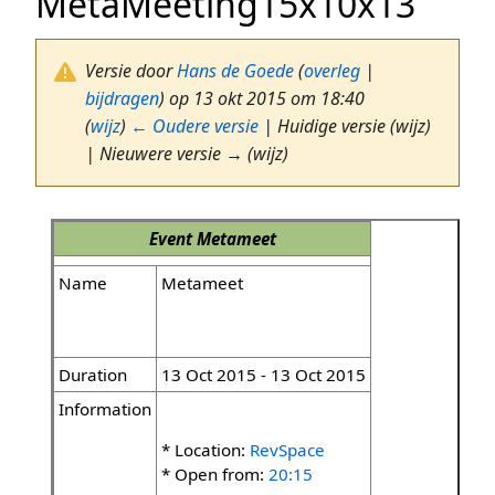
MetaMeeting15x10x13
Versie door
Hans de Goede
(
overleg
|
bijdragen
)
op 13 okt 2015 om 18:40
(
wijz
)
← Oudere versie
| Huidige versie (wijz)
| Nieuwere versie → (wijz)
Event
Metameet
Name
Metameet
Duration
13 Oct 2015 - 13 Oct 2015
Information
* Location:
RevSpace
* Open from:
20:15