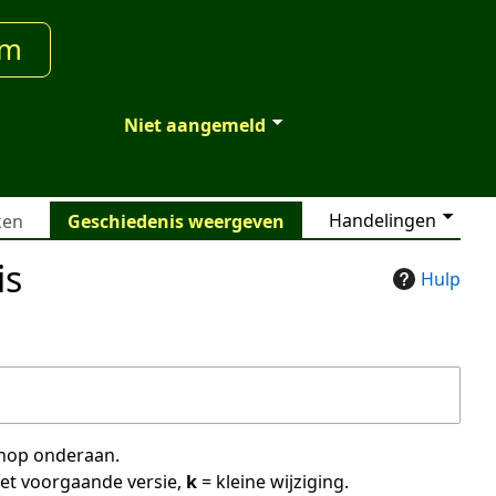
um
Niet aangemeld
Handelingen
ken
Geschiedenis weergeven
is
Hulp
 knop onderaan.
met voorgaande versie,
k
= kleine wijziging.