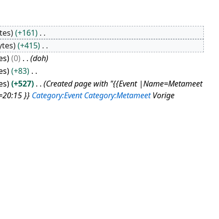
tes
+161
ytes
+415
es
0
doh
es
+83
es
+527
Created page with "{{Event |Name=Metameet
=20:15 }}
Category:Event
Category:Metameet
Vorige