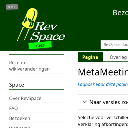
1
n =
Bez
open
Pagina
Overleg
Recente
MetaMeetin
wikiveranderingen
Space
Logboek voor deze pagin
Over RevSpace
Naar versies z
FAQ
Selectie voor verschill
Bezoeken
Verklaring afkortingen