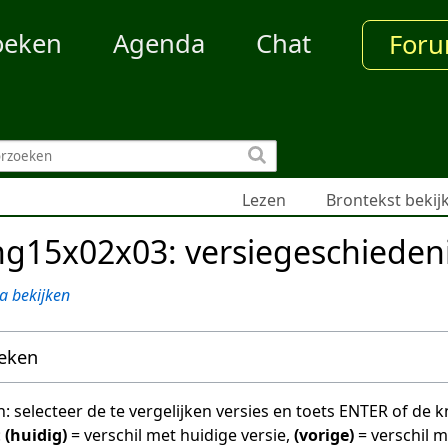
oeken
Agenda
Chat
For
Lezen
Brontekst bekij
g15x02x03: versiegeschieden
a bekijken
oeken
en: selecteer de te vergelijken versies en toets ENTER of de
:
(huidig)
= verschil met huidige versie,
(vorige)
= verschil 