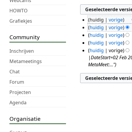
Webcams
HOWTO
huidig
vorige
Grafiekjes
3
G
huidig
vorige
feb
e
G
huidig
vorige
Community
2015
e
e
huidig
vorige
n
e
G
huidig
vorige
Inschrijven
b
n
e
|DateStart=02 Feb 2
Metameetings
e
b
e
MetaMeet:..."
w
e
n
Chat
e
w
b
Forum
r
e
e
k
r
w
Projecten
i
k
e
Agenda
n
i
r
g
n
k
Organisatie
s
g
i
s
s
n