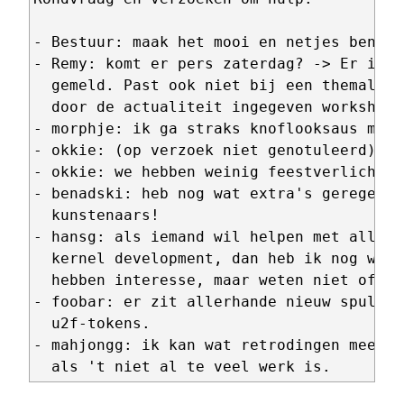
- Bestuur: maak het mooi en netjes benede
- Remy: komt er pers zaterdag? -> Er is g
  gemeld. Past ook niet bij een themaloos
  door de actualiteit ingegeven workshop.

- morphje: ik ga straks knoflooksaus make
- okkie: (op verzoek niet genotuleerd)

- okkie: we hebben weinig feestverlichtin
- benadski: heb nog wat extra's geregeld 
  kunstenaars!

- hansg: als iemand wil helpen met allwin
  kernel development, dan heb ik nog wel 
  hebben interesse, maar weten niet of ze
- foobar: er zit allerhande nieuw spul in
  u2f-tokens.

- mahjongg: ik kan wat retrodingen meenem