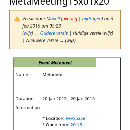
MetaMeeting15x01x20
Versie door
Maxell
(
overleg
|
bijdragen
)
op 3
feb 2015 om 05:23
(
wijz
)
← Oudere versie
| Huidige versie (wijz)
| Nieuwere versie → (wijz)
Event
Metameet
Name
Metameet
Duration
20 Jan 2015 - 20 Jan 2015
Information
* Location:
RevSpace
* Open from:
20:15