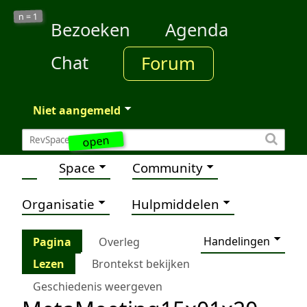
1
n =
Bezoeken
Agenda
Chat
Forum
Niet aangemeld
open
Space
Community
Organisatie
Hulpmiddelen
Handelingen
Pagina
Overleg
Lezen
Brontekst bekijken
Geschiedenis weergeven