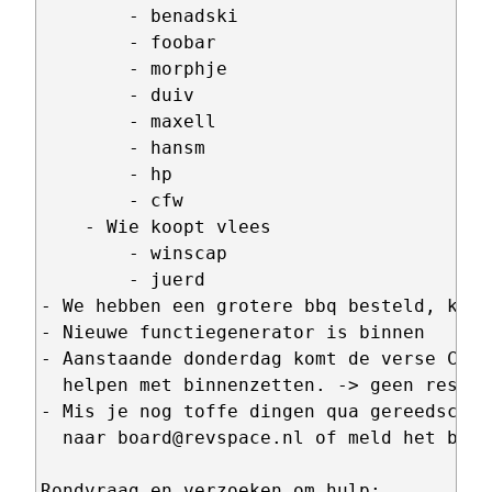
        - benadski

        - foobar

        - morphje

        - duiv

        - maxell

        - hansm

        - hp

        - cfw

    - Wie koopt vlees

        - winscap

        - juerd

- We hebben een grotere bbq besteld, komt
- Nieuwe functiegenerator is binnen

- Aanstaande donderdag komt de verse Club
  helpen met binnenzetten. -> geen respons
- Mis je nog toffe dingen qua gereedschap
  naar board@revspace.nl of meld het bij 
Rondvraag en verzoeken om hulp:
