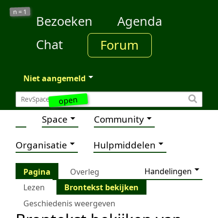
1
n =
Bezoeken
Agenda
Chat
Forum
Niet aangemeld
open
Space
Community
Organisatie
Hulpmiddelen
Handelingen
Pagina
Overleg
Lezen
Brontekst bekijken
Geschiedenis weergeven