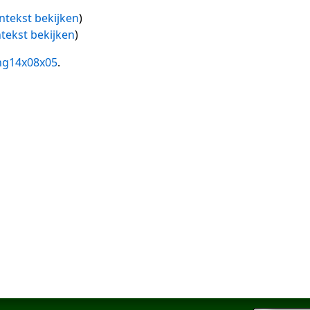
ntekst bekijken
)
tekst bekijken
)
ng14x08x05
.