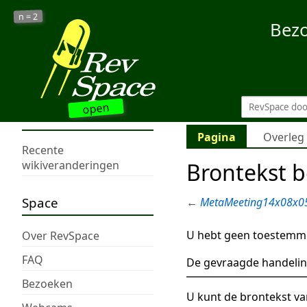
2
n =
Bez
open
Pagina
Overleg
Recente
Brontekst 
wikiveranderingen
Space
←
MetaMeeting14x08x0
U hebt geen toestemmi
Over RevSpace
FAQ
De gevraagde handelin
Bezoeken
U kunt de brontekst va