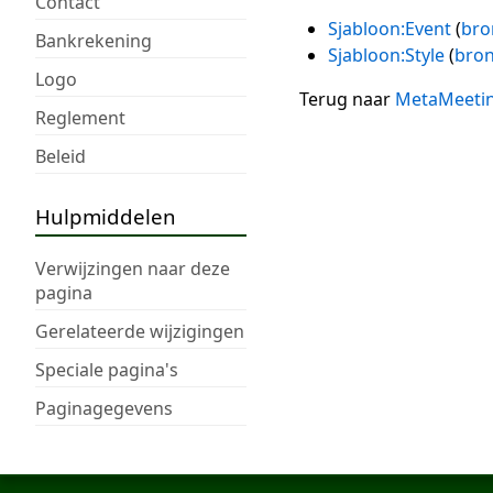
Contact
Sjabloon:Event
(
bro
Bankrekening
Sjabloon:Style
(
bron
Logo
Terug naar
MetaMeeti
Reglement
Beleid
Hulpmiddelen
Verwijzingen naar deze
pagina
Gerelateerde wijzigingen
Speciale pagina's
Paginagegevens