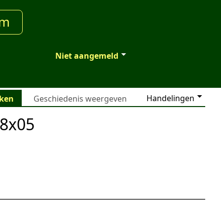
um
Niet aangemeld
Handelingen
jken
Geschiedenis weergeven
08x05