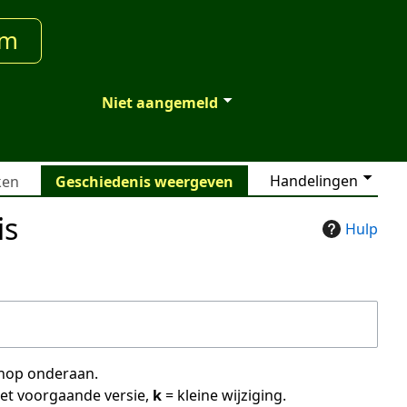
um
Niet aangemeld
Handelingen
ken
Geschiedenis weergeven
is
Hulp
 knop onderaan.
met voorgaande versie,
k
= kleine wijziging.