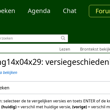
oeken
Agenda
Chat
For
Lezen
Brontekst bekij
g14x04x29: versiegeschieden
a bekijken
oeken
en: selecteer de te vergelijken versies en toets ENTER of de
:
(huidig)
= verschil met huidige versie,
(vorige)
= verschil 