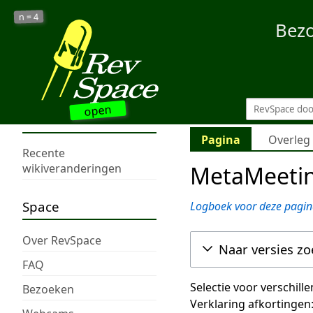
4
n =
Bez
open
Pagina
Overleg
Recente
MetaMeetin
wikiveranderingen
Space
Logboek voor deze pagin
Over RevSpace
Naar versies z
FAQ
Selectie voor verschill
Bezoeken
Verklaring afkortingen