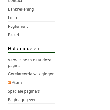
Contact
a
s
m
Bankrekening
a
e
m
Logo
n
e
v
Reglement
n
a
v
Beleid
t
a
t
t
i
Hulpmiddelen
t
n
i
g
Verwijzingen naar deze
n
pagina
g
Gerelateerde wijzigingen
Atom
Speciale pagina's
Paginagegevens