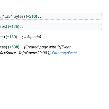
1.354 bytes
+510
ytes
+126
es
+180
→
Agenda
ytes
+538
Created page with "{{Event
=RevSpace |InfoOpen=20:00 }}
Category:Event