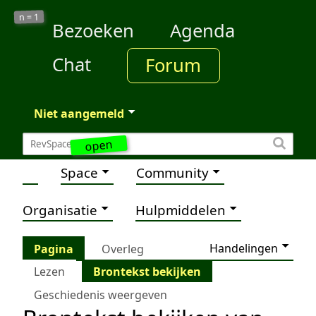
1
n =
Bezoeken
Agenda
Chat
Forum
Niet aangemeld
open
Space
Community
Organisatie
Hulpmiddelen
Handelingen
Pagina
Overleg
Lezen
Brontekst bekijken
Geschiedenis weergeven