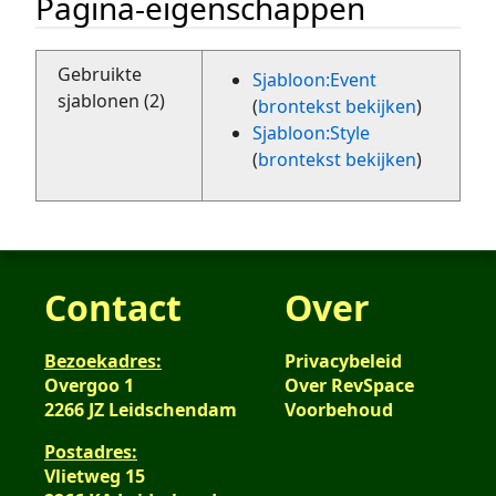
Pagina-eigenschappen
Gebruikte
Sjabloon:Event
sjablonen (2)
(
brontekst bekijken
)
Sjabloon:Style
(
brontekst bekijken
)
Contact
Over
Bezoekadres:
Privacybeleid
Overgoo 1
Over RevSpace
2266 JZ Leidschendam
Voorbehoud
Postadres:
Vlietweg 15