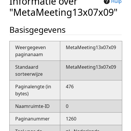
Informatie over
Hulp
"MetaMeeting13x07x09"
Basisgegevens
Weergegeven
MetaMeeting13x07x09
paginanaam
Standaard
MetaMeeting13x07x09
sorteerwijze
Paginalengte (in
476
bytes)
Naamruimte-ID
0
Paginanummer
1260