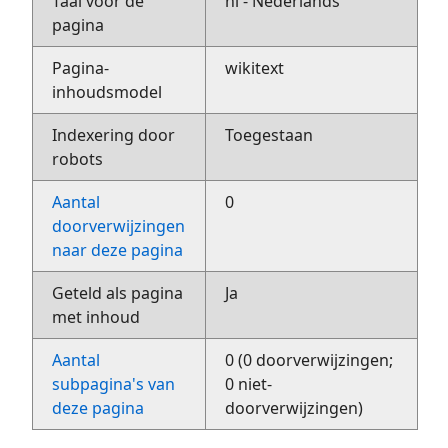
Taal voor de
nl - Nederlands
pagina
Pagina-
wikitext
inhoudsmodel
Indexering door
Toegestaan
robots
Aantal
0
doorverwijzingen
naar deze pagina
Geteld als pagina
Ja
met inhoud
Aantal
0 (0 doorverwijzingen;
subpagina's van
0 niet-
deze pagina
doorverwijzingen)