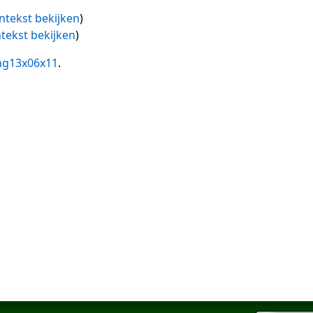
ntekst bekijken
)
tekst bekijken
)
ng13x06x11
.