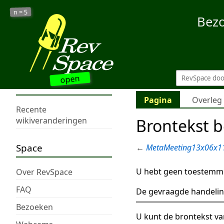
5
n =
Bez
open
Pagina
Overleg
Recente
Brontekst 
wikiveranderingen
Space
←
MetaMeeting13x06x1
U hebt geen toestemmi
Over RevSpace
FAQ
De gevraagde handelin
Bezoeken
U kunt de brontekst va