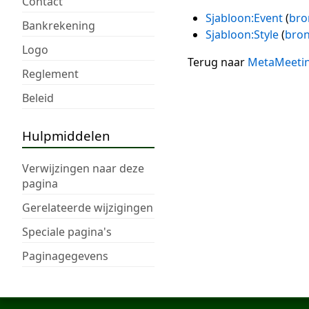
Contact
Sjabloon:Event
(
bro
Bankrekening
Sjabloon:Style
(
bron
Logo
Terug naar
MetaMeeti
Reglement
Beleid
Hulpmiddelen
Verwijzingen naar deze
pagina
Gerelateerde wijzigingen
Speciale pagina's
Paginagegevens