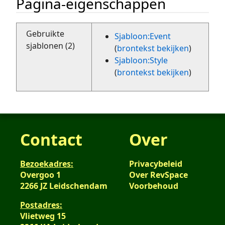
Pagina-eigenschappen
Gebruikte
Sjabloon:Event
sjablonen (2)
(
brontekst bekijken
)
Sjabloon:Style
(
brontekst bekijken
)
Contact
Over
Bezoekadres:
Privacybeleid
Overgoo 1
Over RevSpace
2266 JZ Leidschendam
Voorbehoud
Postadres:
Vlietweg 15