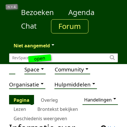
4
n =
Bezoeken
Agenda
Chat
Forum
Niet aangemeld
open
Space
Community
Organisatie
Hulpmiddelen
Handelingen
Pagina
Overleg
Lezen
Brontekst bekijken
Geschiedenis weergeven