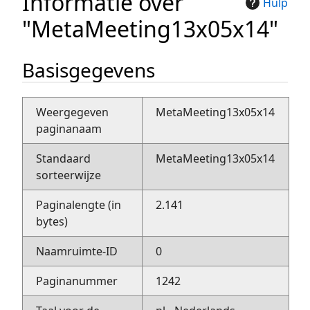
Informatie over
Hulp
"MetaMeeting13x05x14"
Basisgegevens
Weergegeven
MetaMeeting13x05x14
paginanaam
Standaard
MetaMeeting13x05x14
sorteerwijze
Paginalengte (in
2.141
bytes)
Naamruimte-ID
0
Paginanummer
1242