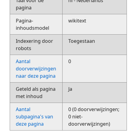
Taal voor de
nl - Nederlands
pagina
Pagina-
wikitext
inhoudsmodel
Indexering door
Toegestaan
robots
Aantal
0
doorverwijzingen
naar deze pagina
Geteld als pagina
Ja
met inhoud
Aantal
0 (0 doorverwijzingen;
subpagina's van
0 niet-
deze pagina
doorverwijzingen)