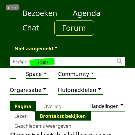
7
n =
Bezoeken
Agenda
Chat
Forum
Niet aangemeld
open
Space
Community
Organisatie
Hulpmiddelen
Handelingen
Pagina
Overleg
Lezen
Brontekst bekijken
Geschiedenis weergeven