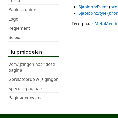
Contact
Sjabloon:Event
(
bro
Bankrekening
Sjabloon:Style
(
bron
Logo
Terug naar
MetaMeeti
Reglement
Beleid
Hulpmiddelen
Verwijzingen naar deze
pagina
Gerelateerde wijzigingen
Speciale pagina's
Paginagegevens