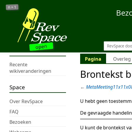
1
n =
Bez
open
Pagina
Overleg
Recente
Brontekst 
wikiveranderingen
Space
←
MetaMeeting11x11x0
U hebt geen toestemmi
Over RevSpace
FAQ
De gevraagde handelin
Bezoeken
U kunt de brontekst va