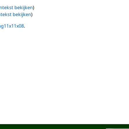
ntekst bekijken
)
tekst bekijken
)
ng11x11x08
.