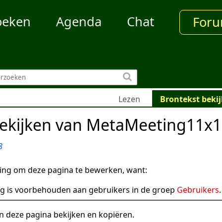
oeken
Agenda
Chat
For
Lezen
Brontekst beki
bekijken van MetaMeeting11x
8
ng om deze pagina te bewerken, want:
g is voorbehouden aan gebruikers in de groep
Gebruikers
.
n deze pagina bekijken en kopiëren.