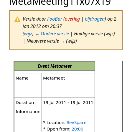
MetaMeeting11x07x19
Versie door
FooBar
(
overleg
|
bijdragen
)
op 2
jan 2012 om 20:37
(
wijz
)
← Oudere versie
| Huidige versie (wijz)
| Nieuwere versie → (wijz)
Event
Metameet
Name
Metameet
Duration
19 Jul 2011 - 19 Jul 2011
Information
* Location:
RevSpace
* Open from:
20:00