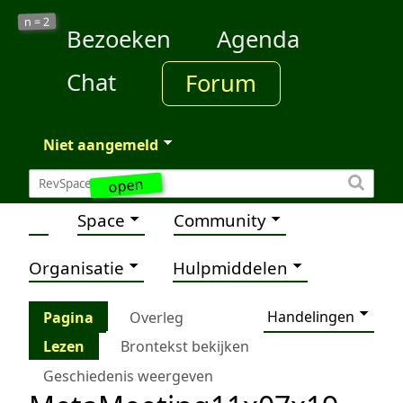
2
n =
Bezoeken
Agenda
Chat
Forum
Niet aangemeld
open
Space
Community
Organisatie
Hulpmiddelen
Handelingen
Pagina
Overleg
Lezen
Brontekst bekijken
Geschiedenis weergeven