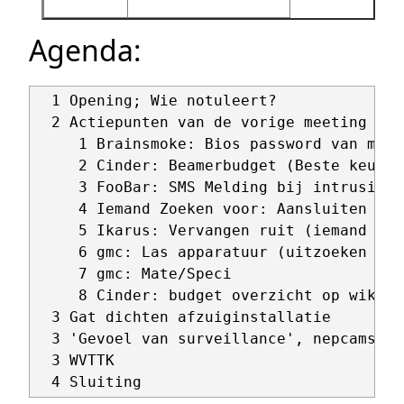
Agenda:
  1 Opening; Wie notuleert?

  2 Actiepunten van de vorige meeting (Me
     1 Brainsmoke: Bios password van mux 
     2 Cinder: Beamerbudget (Beste keuze:
     3 FooBar: SMS Melding bij intrusions

     4 Iemand Zoeken voor: Aansluiten 2e 
     5 Ikarus: Vervangen ruit (iemand and
     6 gmc: Las apparatuur (uitzoeken kos
     7 gmc: Mate/Speci

     8 Cinder: budget overzicht op wiki (
  3 Gat dichten afzuiginstallatie

  3 'Gevoel van surveillance', nepcams ge
  3 WVTTK
