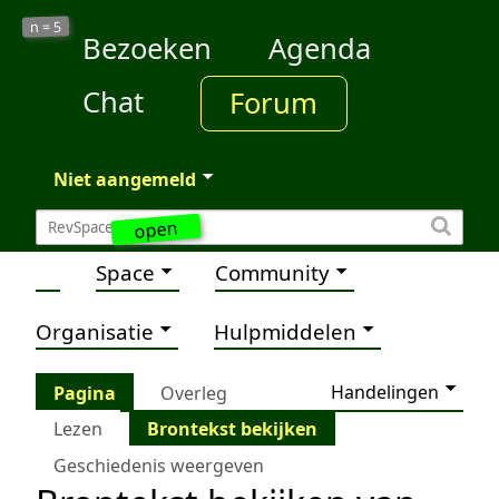
5
n =
Bezoeken
Agenda
Chat
Forum
Niet aangemeld
open
Space
Community
Organisatie
Hulpmiddelen
Handelingen
Pagina
Overleg
Lezen
Brontekst bekijken
Geschiedenis weergeven