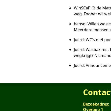
WinSCaP: Is de Mat
weg. Foobar wil wel
hansg: Willen we ee
Meerdere mensen ku
Juerd: WC's met poep
Juerd: Wasbak met b
wegkrijgt? Niemand.
Juerd: Announcemen
Contac
Bezoekadres:
Overgoo 1