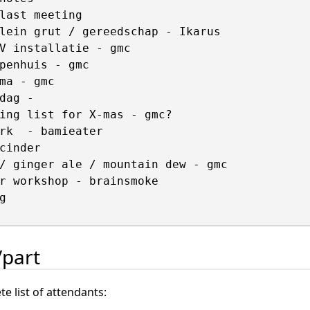
last meeting

lein grut / gereedschap - Ikarus 

V installatie - gmc 

penhuis - gmc

ma - gmc

dag - 

ing list for X-mas - gmc?

rk  - bamieater

cinder

/ ginger ale / mountain dew - gmc

r workshop - brainsmoke



/part
e list of attendants: