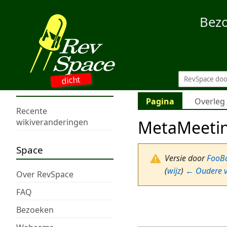
Bez
dicht
Pagina
Overleg
Recente
MetaMeeti
wikiveranderingen
Space
Versie door
FooB
(
wijz
)
← Oudere v
Over RevSpace
FAQ
Bezoeken