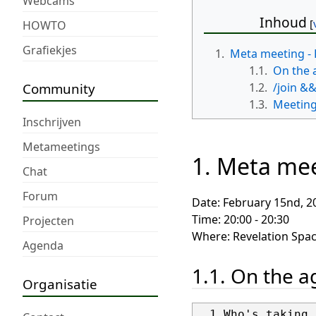
Webcams
Inhoud
HOWTO
Grafiekjes
1.
Meta meeting - 
1.1.
On the 
Community
1.2.
/join &&
1.3.
Meeting
Inschrijven
Metameetings
1. Meta mee
Chat
Forum
Date: February 15nd, 2
Time: 20:00 - 20:30
Projecten
Where: Revelation Spac
Agenda
1.1. On the 
Organisatie
  1 Who's taking 