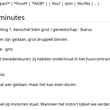
part* | *Food* | *AOB* | | You? | /join | Yes/No | .. |
 minutes
eting 1. Aanschaf klein grut / gereedschap - Ikarus
n zijn gedaan, grut druppelt binnen.
ie - gmc
t benedenburen; zij hebben onderhoud in het huurcontract
gmc
wat aan gedaan, maar het kan even duren.
el op instorten staat. Wanneer het instort kijken we verder.