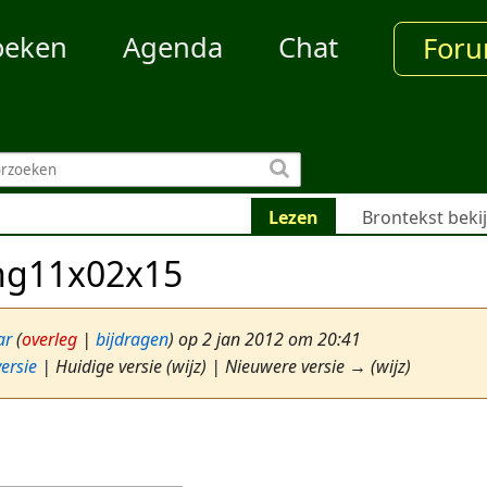
oeken
Agenda
Chat
For
Lezen
Brontekst beki
ng11x02x15
ar
(
overleg
|
bijdragen
)
op 2 jan 2012 om 20:41
ersie
| Huidige versie (wijz) | Nieuwere versie → (wijz)