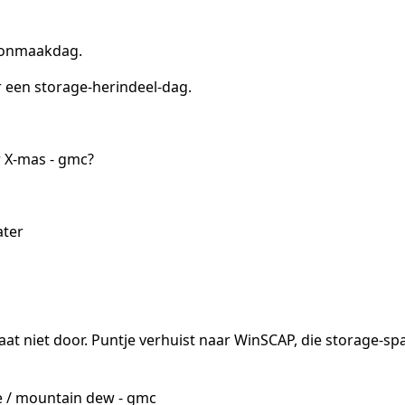
oonmaakdag.
 een storage-herindeel-dag.
or X-mas - gmc?
ater
at niet door. Puntje verhuist naar WinSCAP, die storage-spa
le / mountain dew - gmc