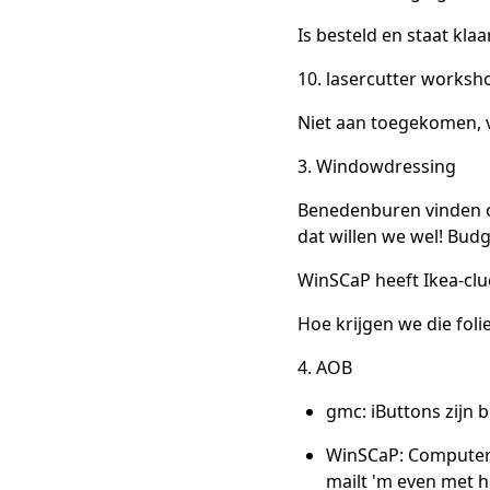
Is besteld en staat klaa
10. lasercutter worksh
Niet aan toegekomen, v
3. Windowdressing
Benedenburen vinden on
dat willen we wel! Budg
WinSCaP heeft Ikea-clue
Hoe krijgen we die foli
4. AOB
gmc: iButtons zijn b
WinSCaP: Computers 
mailt 'm even met h