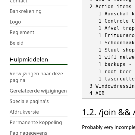
Contact
  2 Action items 
Bankrekening
     1 Aanschaf k
     1 Controle C
Logo
     1 Afval trap
Reglement
     1 Frituuraro
Beleid
     1 Schoonmaak
     1 Stuut shop
     1 wifi netwe
Hulpmiddelen
     1 backups - 
     1 root beer 
Verwijzingen naar deze
     1 lasercutte
pagina
  3 Windowdressing
Gerelateerde wijzigingen
Speciale pagina's
1.2. /join && 
Afdrukversie
Permanente koppeling
Probably very incomplet
Paginagegevens