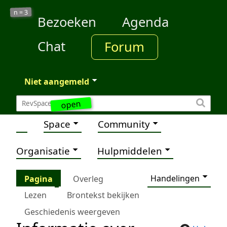
3
n =
Bezoeken
Agenda
Chat
Forum
Niet aangemeld
open
Space
Community
Organisatie
Hulpmiddelen
Handelingen
Pagina
Overleg
Lezen
Brontekst bekijken
Geschiedenis weergeven