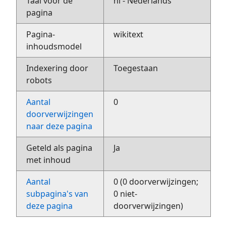
Taal voor de
nl - Nederlands
pagina
Pagina-
wikitext
inhoudsmodel
Indexering door
Toegestaan
robots
Aantal
0
doorverwijzingen
naar deze pagina
Geteld als pagina
Ja
met inhoud
Aantal
0 (0 doorverwijzingen;
subpagina's van
0 niet-
deze pagina
doorverwijzingen)