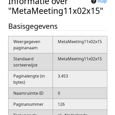
Informatie over
Hulp
"MetaMeeting11x02x15"
Basisgegevens
Weergegeven
MetaMeeting11x02x15
paginanaam
Standaard
MetaMeeting11x02x15
sorteerwijze
Paginalengte (in
3.453
bytes)
Naamruimte-ID
0
Paginanummer
126