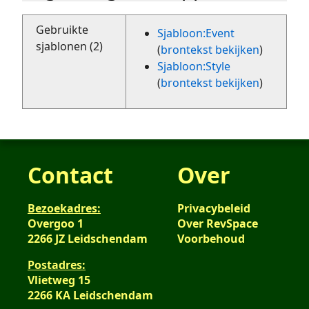
Gebruikte
Sjabloon:Event
sjablonen (2)
(
brontekst bekijken
)
Sjabloon:Style
(
brontekst bekijken
)
Contact
Over
Bezoekadres:
Privacybeleid
Overgoo 1
Over RevSpace
2266 JZ Leidschendam
Voorbehoud
Postadres:
Vlietweg 15
2266 KA Leidschendam