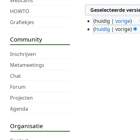
Webcams
HOWTO
huidig
vorige
Grafiekjes
10
G
huidig
vorige
feb
e
Community
2019
e
n
Inschrijven
b
Metameetings
e
w
Chat
e
Forum
r
k
Projecten
i
Agenda
n
g
Organisatie
s
s