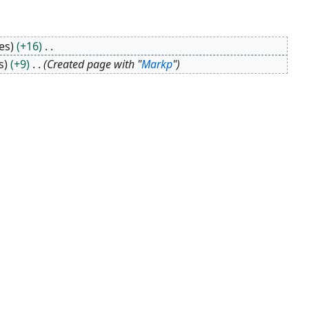
es
+16
s
+9
Created page with "
Markp
"