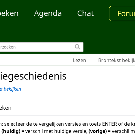
oeken
Agenda
Chat
For
Lezen
Brontekst bekij
iegeschiedenis
a bekijken
oeken
en: selecteer de te vergelijken versies en toets ENTER of de
:
(huidig)
= verschil met huidige versie,
(vorige)
= verschil 