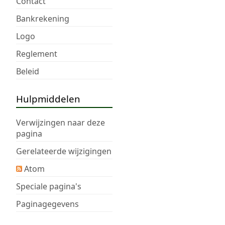
Contact
a
m
Bankrekening
e
Logo
n
v
Reglement
a
Beleid
t
t
i
Hulpmiddelen
n
g
Verwijzingen naar deze
pagina
Gerelateerde wijzigingen
Atom
Speciale pagina's
Paginagegevens