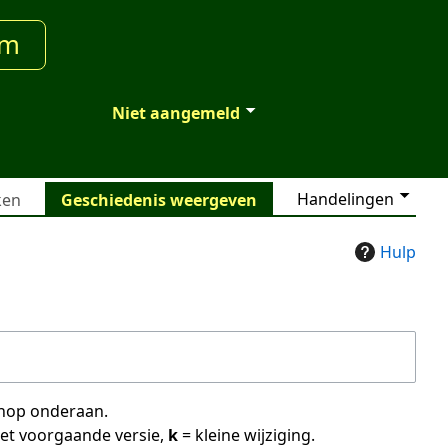
um
Niet aangemeld
Handelingen
ken
Geschiedenis weergeven
Hulp
 knop onderaan.
met voorgaande versie,
k
= kleine wijziging.