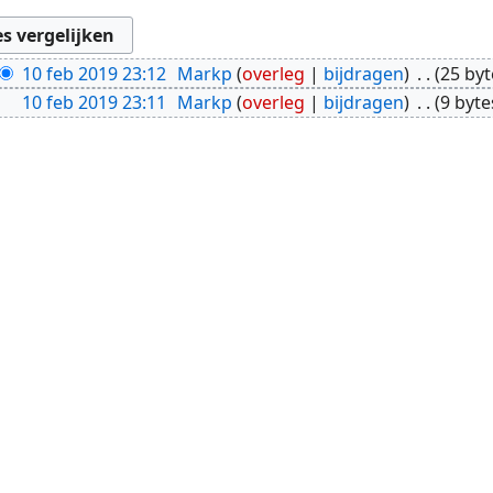
10 feb 2019 23:12
Markp
overleg
bijdragen
25 byt
10 feb 2019 23:11
Markp
overleg
bijdragen
9 byte