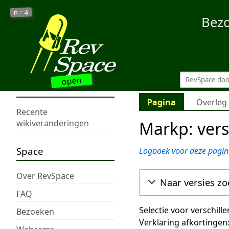
4
n =
Bez
open
Pagina
Overleg
Recente
Markp: vers
wikiveranderingen
Space
Logboek voor deze pagin
Over RevSpace
Naar versies z
FAQ
Selectie voor verschill
Bezoeken
Verklaring afkortingen