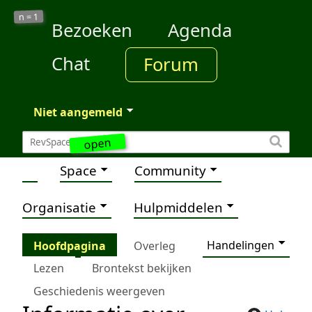
1
n =
Bezoeken
Agenda
Chat
Forum
Niet aangemeld
open
Space
Community
Organisatie
Hulpmiddelen
Handelingen
Hoofdpagina
Overleg
Lezen
Brontekst bekijken
Geschiedenis weergeven