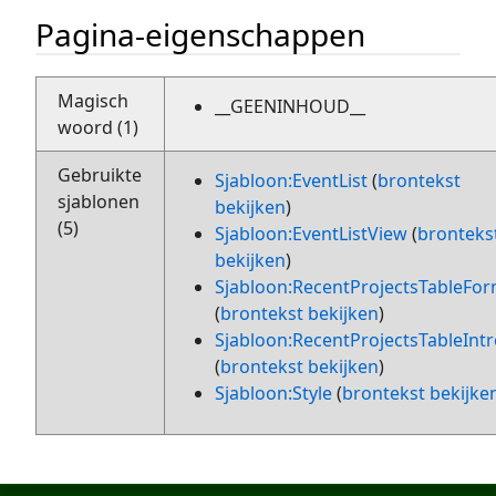
Pagina-eigenschappen
Magisch
__GEENINHOUD__
woord (1)
Gebruikte
Sjabloon:EventList
(
brontekst
sjablonen
bekijken
)
(5)
Sjabloon:EventListView
(
bronteks
bekijken
)
Sjabloon:RecentProjectsTableFo
(
brontekst bekijken
)
Sjabloon:RecentProjectsTableIntr
(
brontekst bekijken
)
Sjabloon:Style
(
brontekst bekijke