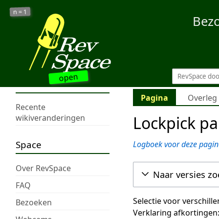
1
n =
Bez
open
Pagina
Overleg
Recente
Lockpick pa
wikiveranderingen
Space
Logboek voor deze pagin
Over RevSpace
Naar versies z
FAQ
Selectie voor verschill
Bezoeken
Verklaring afkortingen