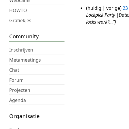
Webcams
huidig
vorige
23
23
HOWTO
Lockpick Party |Date
mrt
Grafiekjes
locks work?..."
2018
Community
Inschrijven
Metameetings
Chat
Forum
Projecten
Agenda
Organisatie