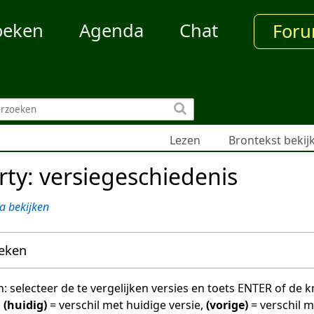
oeken
Agenda
Chat
For
Lezen
Brontekst bekij
rty: versiegeschiedenis
a bekijken
oeken
en: selecteer de te vergelijken versies en toets ENTER of de
:
(huidig)
= verschil met huidige versie,
(vorige)
= verschil 