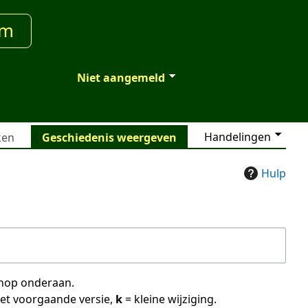
um
Niet aangemeld
Handelingen
ken
Geschiedenis weergeven
Hulp
 knop onderaan.
met voorgaande versie,
k
= kleine wijziging.