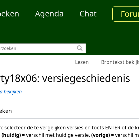
oeken
Agenda
Chat
For
Lezen
Brontekst bekij
ty18x06: versiegeschiedenis
a bekijken
oeken
en: selecteer de te vergelijken versies en toets ENTER of de
:
(huidig)
= verschil met huidige versie,
(vorige)
= verschil 