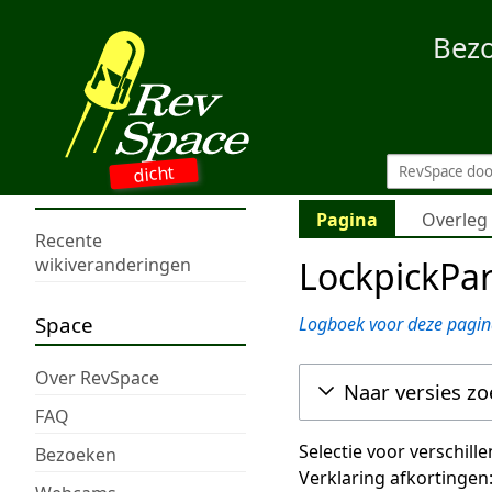
Bez
dicht
Pagina
Overleg
Recente
LockpickPar
wikiveranderingen
Space
Logboek voor deze pagin
Over RevSpace
Naar versies z
FAQ
Selectie voor verschill
Bezoeken
Verklaring afkortingen