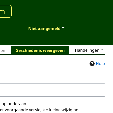
um
Niet aangemeld
Handelingen
ken
Geschiedenis weergeven
Hulp
 knop onderaan.
met voorgaande versie,
k
= kleine wijziging.