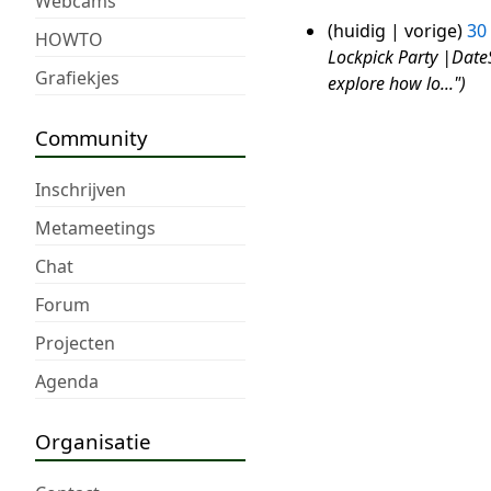
Webcams
huidig
vorige
30
30
HOWTO
Lockpick Party |Date
apr
Grafiekjes
explore how lo..."
2018
Community
Inschrijven
Metameetings
Chat
Forum
Projecten
Agenda
Organisatie