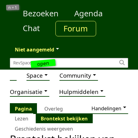
1
n =
Bezoeken
Agenda
Chat
Forum
Niet aangemeld
open
Space
Community
Organisatie
Hulpmiddelen
Handelingen
Pagina
Overleg
Lezen
Brontekst bekijken
Geschiedenis weergeven