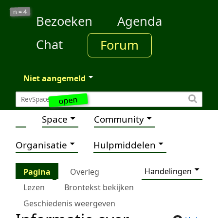
4
n =
Bezoeken
Agenda
Chat
Forum
Niet aangemeld
open
Space
Community
Organisatie
Hulpmiddelen
Handelingen
Pagina
Overleg
Lezen
Brontekst bekijken
Geschiedenis weergeven